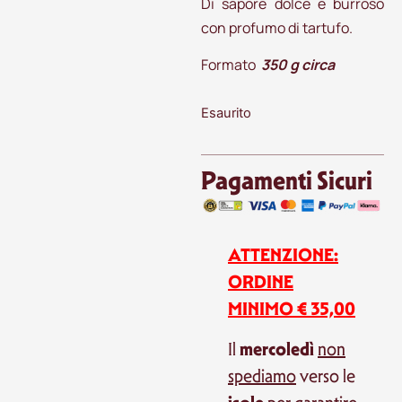
Di sapore dolce e burroso
con profumo di tartufo.
Formato
350 g circa
Esaurito
Pagamenti Sicuri
ATTENZIONE:
ORDINE
MINIMO € 35,00
mercoledì
Il
non
spediamo
verso le