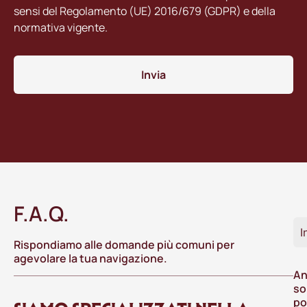
sensi del Regolamento (UE) 2016/679 (GDPR) e della
normativa vigente.
Invia
F.A.Q.
I
Rispondiamo alle domande più comuni per
agevolare la tua navigazione.
An
so
po