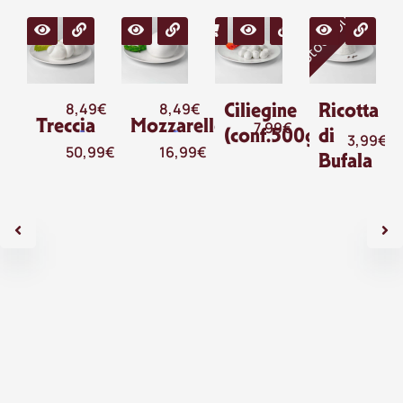
Stock Out
Ciliegine
Ricotta
8,49
€
8,49
€
Treccia
Mozzarellona
7,99
€
-
-
(conf.500g)
di
3,99
€
50,99
€
16,99
€
Bufala