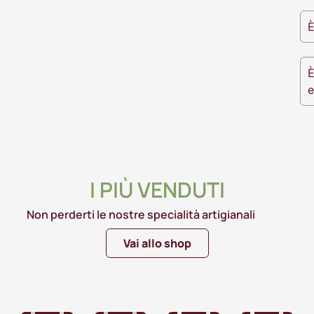
È
È
e
I PIÙ VENDUTI
Non perderti le nostre specialità artigianali
Vai allo shop