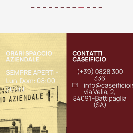
ORARI SPACCIO
CONTATTI
AZIENDALE
CASEIFICIO
(+39) 0828 300
SEMPRE APERTI -
336
Lun-Dom: 08:00-
info@caseifici
20:00
via Velia, 2,
84091–Battipaglia
(SA)