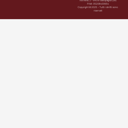
Via Velia, 2 – 84091 Battipaglia (SA)
P.IVA: 05208400654
Copyright © 2025 – Tutti i diritti sono
riservati