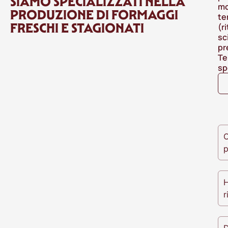
SIAMO SPECIALIZZATI NELLA
mo
PRODUZIONE DI FORMAGGI
te
FRESCHI E STAGIONATI
(r
sc
pr
Te
sp
O
p
H
r
D