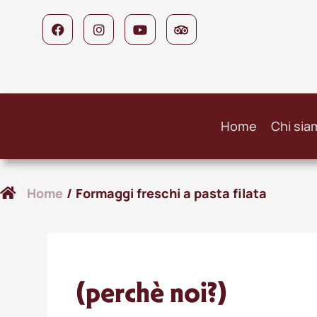
Home
Chi sia
Home
/
Formaggi freschi a pasta filata
(perchè noi?)