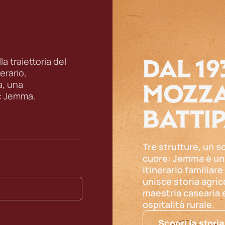
DAL 19
a traiettoria del
erario,
MOZZA
a, una
: Jemma.
BATTI
Tre strutture, un s
cuore: Jemma è un
itinerario familiare
unisce storia agric
maestria casearia 
ospitalità rurale.
Scopri la storia