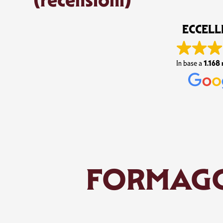
Maddalena Venanz
4. Agosto, 2026.
ECCELL
Questo utente ha lasciato solo 
1.168 
In base a
FORMAGGI