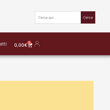
Search
for:
atti
0
0,00
€