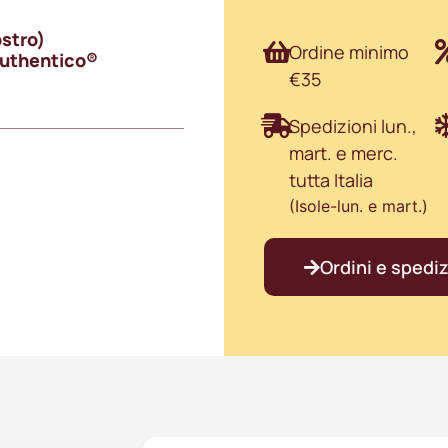
ostro)
Ordine minimo
 Authentico®
€35
Spedizioni lun.,
mart. e merc.
tutta Italia
(Isole-lun. e mart.)
Ordini e spediz