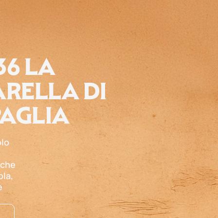
36 LA
RELLA DI
PAGLIA
olo
 che
ola,
e