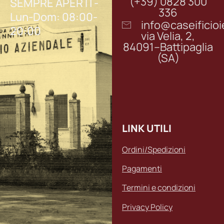
(+39) 0828 300
SEMPRE APERTI -
336
Lun-Dom: 08:00-
info@caseifici
20:00
via Velia, 2,
84091–Battipaglia
(SA)
LINK UTILI
Ordini/Spedizioni
Pagamenti
Termini e condizioni
Privacy Policy