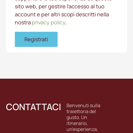
sito web, per gestire l'accesso al tuo
account e per altri scopi descritti nella
nostra
privacy policy
.
Registrati
CONTATTACI
Benvenuti sulla
traiettoria del
gusto. Un
itinerario,
un'esperienza,