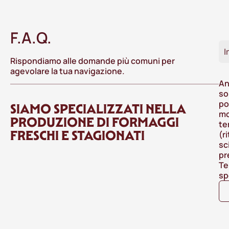
F.A.Q.
I
Rispondiamo alle domande più comuni per
agevolare la tua navigazione.
An
so
po
SIAMO SPECIALIZZATI NELLA
mo
PRODUZIONE DI FORMAGGI
te
FRESCHI E STAGIONATI
(r
sc
pr
Te
sp