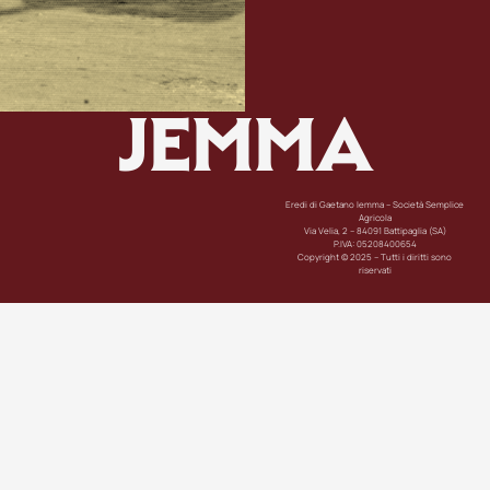
JEMMA
Eredi di Gaetano Iemma – Società Semplice
Agricola
Via Velia, 2 – 84091 Battipaglia (SA)
P.IVA: 05208400654
Copyright © 2025 – Tutti i diritti sono
riservati