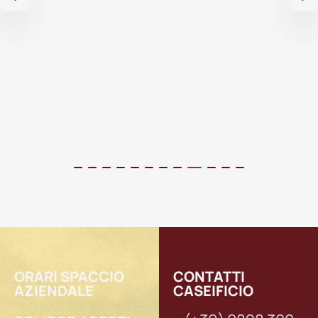
Valutato
su
0
5
su
5
ORARI SPACCIO
CONTATTI
AZIENDALE
CASEIFICIO