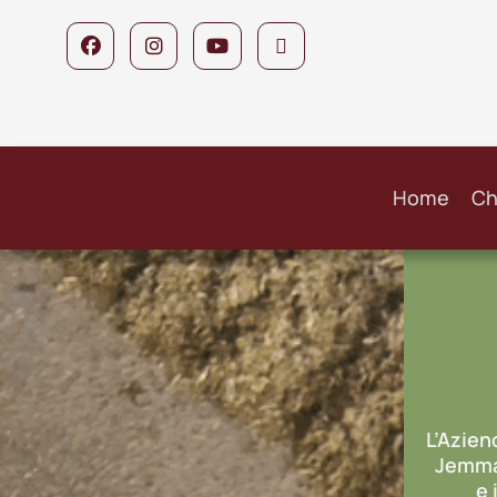
Home
Ch
L’Azien
Jemm
e i