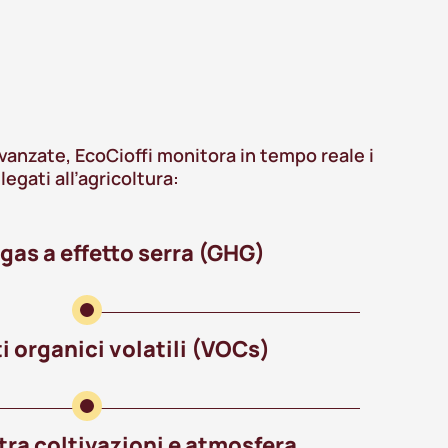
vanzate, EcoCioffi monitora in tempo reale i
egati all’agricoltura:
 gas a effetto serra (GHG)
 organici volatili (VOCs)
 tra coltivazioni e atmosfera