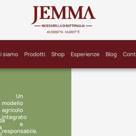
SO
i siamo
Prodotti
Shop
Esperienze
Blog
Cont
Un
modello
agricolo
integrato
da
e
a
responsabile,
l