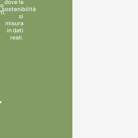
dove la
to
sostenibilità
fi.
si
misura
in dati
reali.