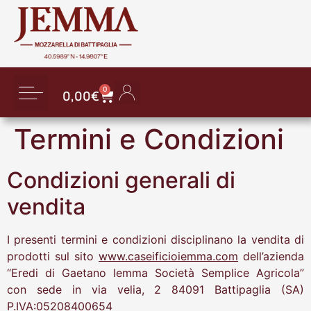
0
0,00
€
Dettagli account
Saldo gift card
Password dimenticata
Termini e Condizioni
Condizioni generali di
vendita
I presenti termini e condizioni disciplinano la vendita di
prodotti sul sito
www.caseificioiemma.com
dell’azienda
“Eredi di Gaetano Iemma Società Semplice Agricola”
con sede in via velia, 2 84091 Battipaglia (SA)
P.IVA:05208400654