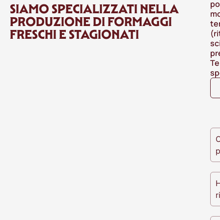
po
SIAMO SPECIALIZZATI NELLA
mo
PRODUZIONE DI FORMAGGI
te
FRESCHI E STAGIONATI
(r
sc
pr
Te
sp
O
p
H
r