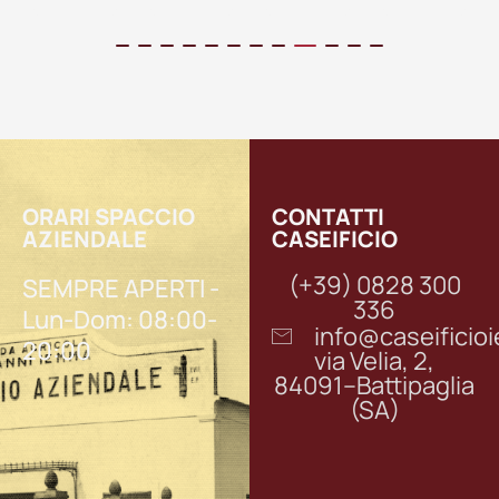
ORARI SPACCIO
CONTATTI
AZIENDALE
CASEIFICIO
(+39) 0828 300
SEMPRE APERTI -
336
Lun-Dom: 08:00-
info@caseifici
20:00
via Velia, 2,
84091–Battipaglia
(SA)