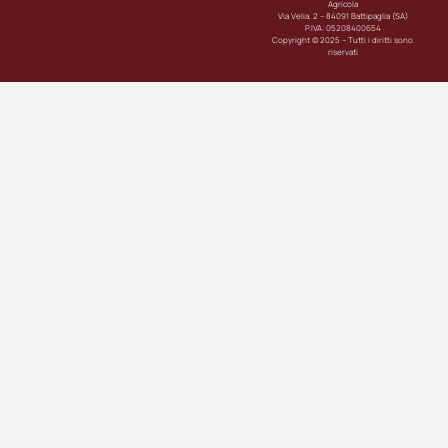
Agricola
Via Velia, 2 – 84091 Battipaglia (SA)
P.IVA: 05208400654
Copyright © 2025 – Tutti i diritti sono
riservati