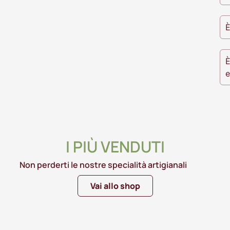
È
È
e
I PIÙ VENDUTI
Non perderti le nostre specialità artigianali
Vai allo shop