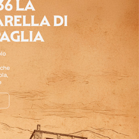
36 LA
RELLA DI
PAGLIA
olo
 che
ola,
e