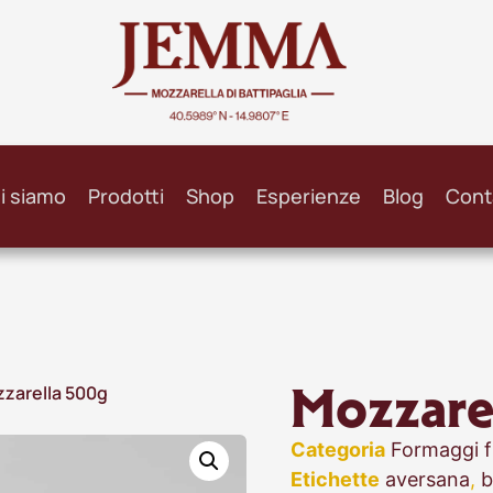
i siamo
Prodotti
Shop
Esperienze
Blog
Cont
Mozzare
zarella 500g
Categoria
Formaggi fr
Etichette
aversana
,
b