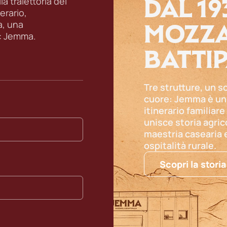
DAL 19
a traiettoria del
erario,
MOZZA
a, una
: Jemma.
BATTI
Tre strutture, un s
cuore: Jemma è un
itinerario familiare
unisce storia agric
maestria casearia 
ospitalità rurale.
Scopri la storia