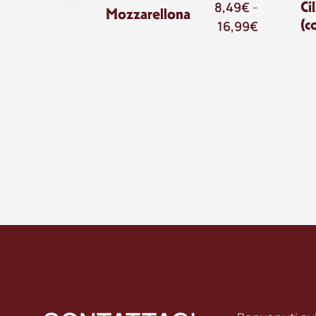
Ci
8,49
€
-
Mozzarellona
(c
16,99
€