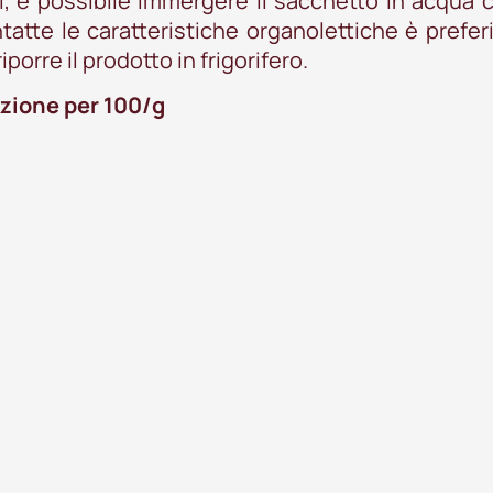
di, è possibile immergere il sacchetto in acqua c
ntatte le caratteristiche organolettiche è prefe
porre il prodotto in frigorifero.
uzione per 100/g