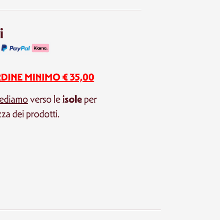
i
DINE MINIMO € 35,00
isole
pediamo
verso le
per
zza dei prodotti.