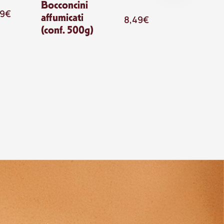
Bocconcini
99
€
affumicati
8,49
€
(conf. 500g)