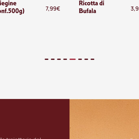
liegine
Ricotta di
7,99
€
3,
onf.500g)
Bufala