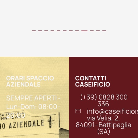
ORARI SPACCIO
CONTATTI
AZIENDALE
CASEIFICIO
(+39) 0828 300
SEMPRE APERTI -
336
Lun-Dom: 08:00-
info@caseifici
20:00
via Velia, 2,
84091–Battipaglia
(SA)