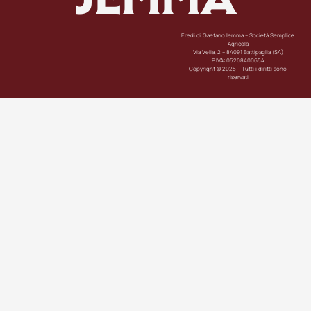
Eredi di Gaetano Iemma – Società Semplice
Agricola
Via Velia, 2 – 84091 Battipaglia (SA)
P.IVA: 05208400654
Copyright © 2025 – Tutti i diritti sono
riservati