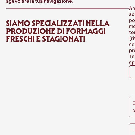
agevolare la tua navigazione.
An
so
po
SIAMO SPECIALIZZATI NELLA
mo
PRODUZIONE DI FORMAGGI
te
FRESCHI E STAGIONATI
(r
sc
pr
Te
sp
O
p
H