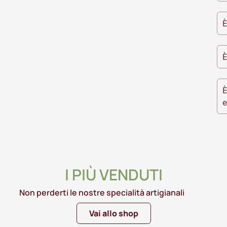
È
È
È
e
I PIÙ VENDUTI
Non perderti le nostre specialità artigianali
Vai allo shop