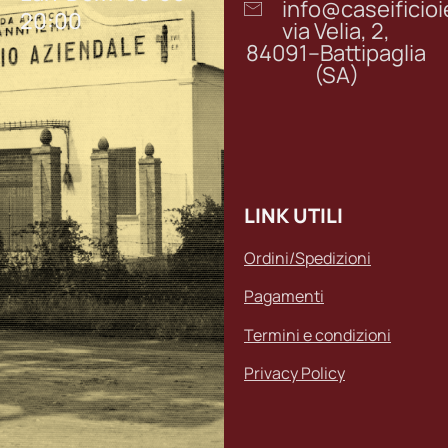
info@caseifici
20:00
via Velia, 2,
84091–Battipaglia
(SA)
LINK UTILI
Ordini/Spedizioni
Pagamenti
Termini e condizioni
Privacy Policy