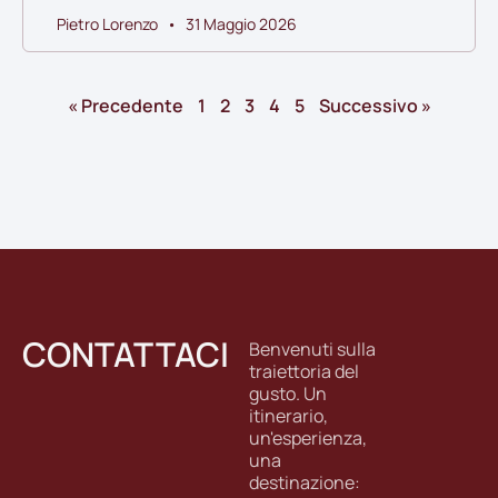
Pietro Lorenzo
31 Maggio 2026
« Precedente
1
2
3
4
5
Successivo »
CONTATTACI
Benvenuti sulla
traiettoria del
gusto. Un
itinerario,
un'esperienza,
una
destinazione: