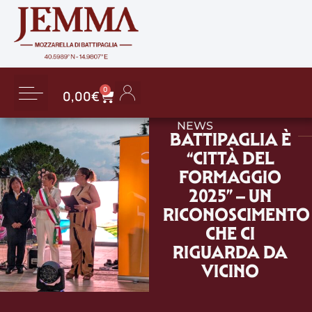
0
0,00
€
Dettagli account
Saldo gift card
Password dimenticata
NEWS
BATTIPAGLIA È
“CITTÀ DEL
FORMAGGIO
2025” – UN
RICONOSCIMENTO
CHE CI
RIGUARDA DA
VICINO