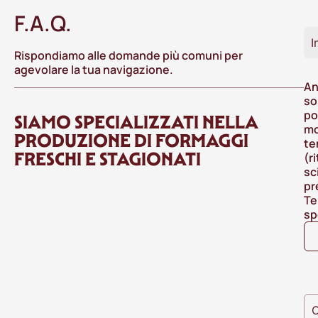
F.A.Q.
I
Rispondiamo alle domande più comuni per
agevolare la tua navigazione.
An
so
po
SIAMO SPECIALIZZATI NELLA
mo
PRODUZIONE DI FORMAGGI
te
FRESCHI E STAGIONATI
(r
sc
pr
Te
sp
O