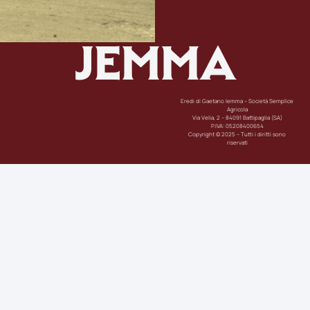
JEMMA
Eredi di Gaetano Iemma – Società Semplice
Agricola
Via Velia, 2 – 84091 Battipaglia (SA)
P.IVA: 05208400654
Copyright © 2025 – Tutti i diritti sono
riservati