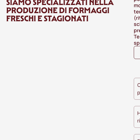
SIAMO SPECIALIZZATI NELLA
mo
PRODUZIONE DI FORMAGGI
te
FRESCHI E STAGIONATI
(r
sc
pr
Te
sp
O
p
H
r