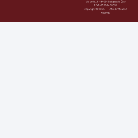
Via Velia, 2 – 84091 Battipaglia (SA)
P.IVA: 05208400654
Copyright © 2025 – Tutti i diritti sono
riservati