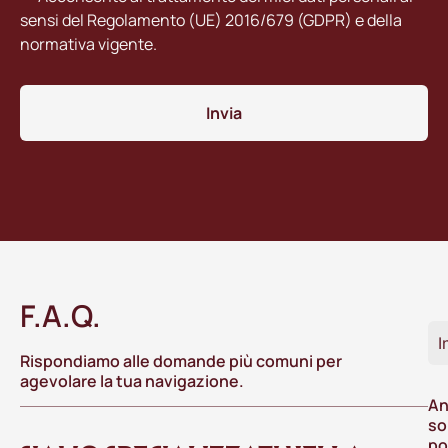
sensi del Regolamento (UE) 2016/679 (GDPR) e della
normativa vigente.
Invia
F.A.Q.
I
Rispondiamo alle domande più comuni per
agevolare la tua navigazione.
An
so
po