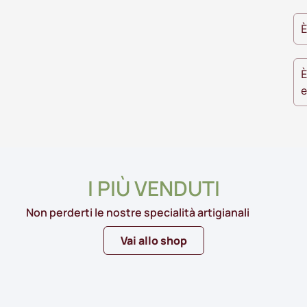
È
È
e
I PIÙ VENDUTI
Non perderti le nostre specialità artigianali
Vai allo shop