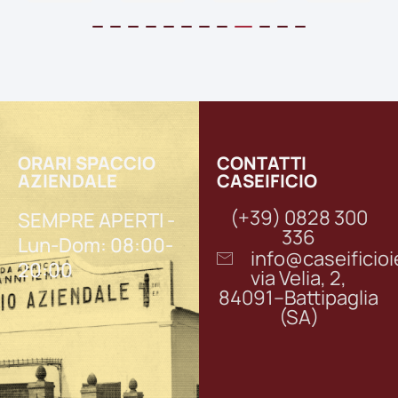
ORARI SPACCIO
CONTATTI
AZIENDALE
CASEIFICIO
(+39) 0828 300
SEMPRE APERTI -
336
Lun-Dom: 08:00-
info@caseifici
20:00
via Velia, 2,
84091–Battipaglia
(SA)