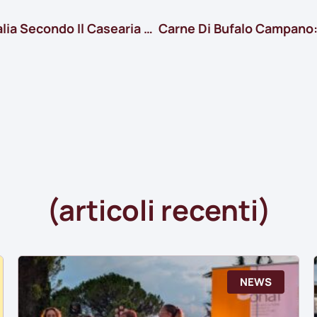
La Nostra Treccia Di Bufala È La Migliore D’Italia Secondo Il Casearia Award 2025
(articoli recenti)
NEWS