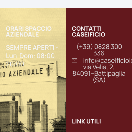
ORARI SPACCIO
CONTATTI
AZIENDALE
CASEIFICIO
(+39) 0828 300
SEMPRE APERTI -
336
Lun-Dom: 08:00-
info@caseifici
20:00
via Velia, 2,
84091–Battipaglia
(SA)
LINK UTILI