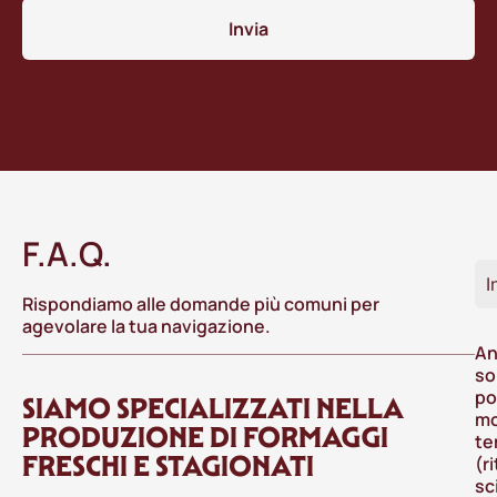
Invia
F.A.Q.
I
Rispondiamo alle domande più comuni per
agevolare la tua navigazione.
An
so
po
SIAMO SPECIALIZZATI NELLA
mo
PRODUZIONE DI FORMAGGI
te
FRESCHI E STAGIONATI
(r
sc