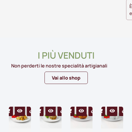
È
e
I PIÙ VENDUTI
Non perderti le nostre specialità artigianali
Vai allo shop