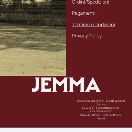
Ordini/Spedizioni
Pagamenti
Termini e condizioni
Privacy Policy
JEMMA
Eredi di Gaetano Iemma – Società Semplice
Agricola
Via Velia, 2 – 84091 Battipaglia (SA)
P.IVA: 05208400654
Copyright © 2025 – Tutti i diritti sono
riservati