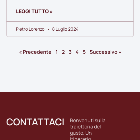
LEGGI TUTTO »
Pietro Lorenzo
8 Luglio 2024
« Precedente
1
2
3
4
5
Successivo »
CONTATTACI
Benvenuti sulla
traiettoria del
gusto. Un
itinerario,