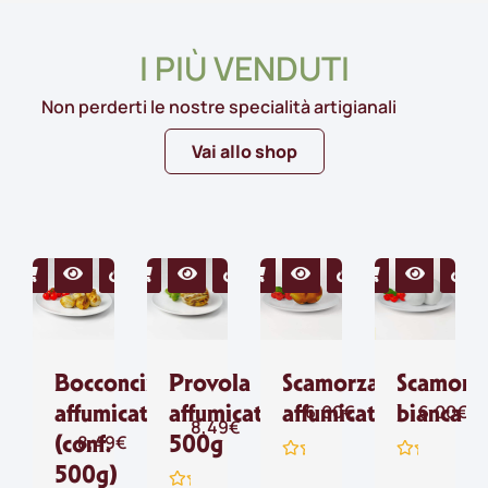
I PIÙ VENDUTI
Non perderti le nostre specialità artigianali
Vai allo shop
Bocconcini
Provola
Scamorza
Scamorz
affumicati
affumicata
affumicata
bianca
6,00
€
6,00
€
8,49
€
(conf.
500g
8,49
€
500g)
Valutato
Valutato
0
0