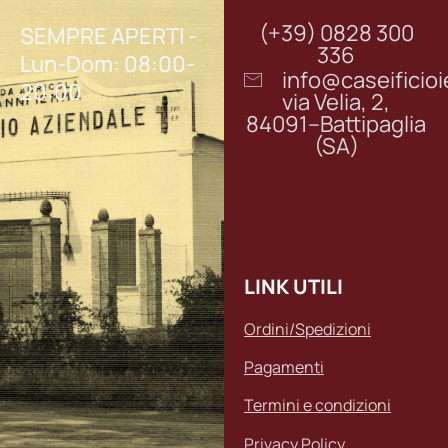
(+39) 0828 300
SEMPRE APERTI -
336
Lun-Dom: 08:00-
info@caseifici
20:00
via Velia, 2,
84091–Battipaglia
(SA)
LINK UTILI
Ordini/Spedizioni
Pagamenti
Termini e condizioni
Privacy Policy