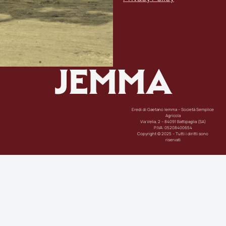
JEMMA
Eredi di Gaetano Iemma – Società Semplice
Agricola
Via Velia, 2 – 84091 Battipaglia (SA)
P.IVA: 05208400654
Copyright © 2025 – Tutti i diritti sono
riservati