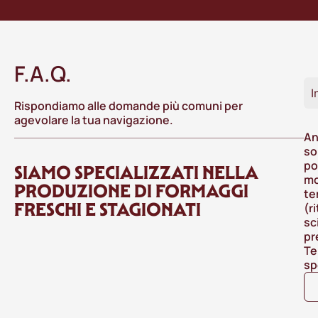
F.A.Q.
I
Rispondiamo alle domande più comuni per
agevolare la tua navigazione.
An
so
po
SIAMO SPECIALIZZATI NELLA
mo
PRODUZIONE DI FORMAGGI
te
FRESCHI E STAGIONATI
(r
sc
pr
Te
sp