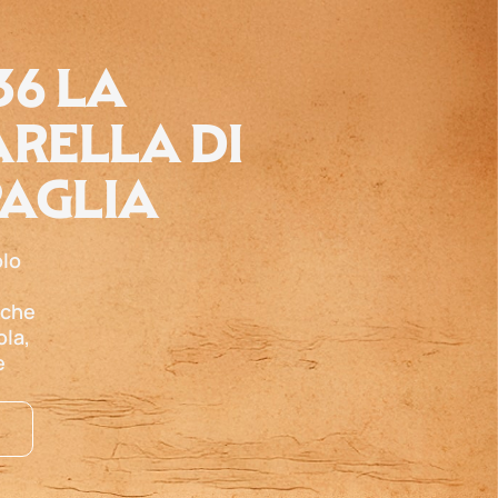
36 LA
RELLA DI
PAGLIA
olo
 che
ola,
e