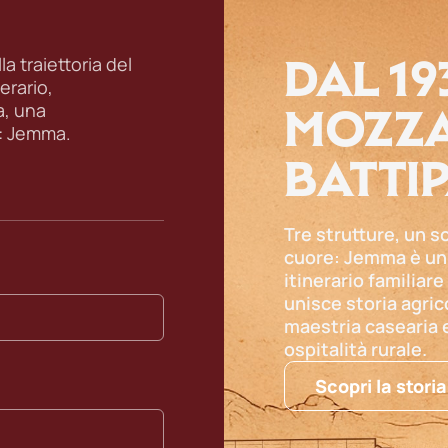
DAL 19
a traiettoria del
erario,
MOZZA
a, una
: Jemma.
BATTI
Tre strutture, un s
cuore: Jemma è un
itinerario familiare
unisce storia agric
maestria casearia 
ospitalità rurale.
Scopri la storia