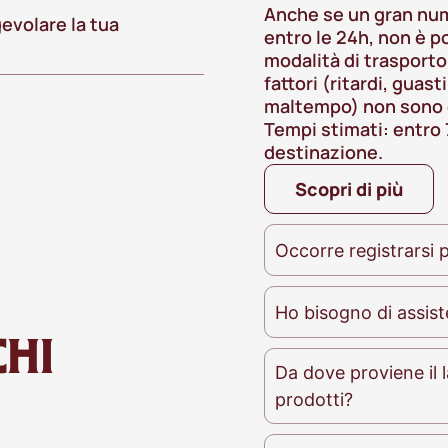
Anche se un gran nu
evolare la tua
entro le 24h, non è p
modalità di trasporto
fattori (ritardi, guast
maltempo) non sono d
Tempi stimati: entro 
destinazione.
Scopri di più
Occorre registrarsi p
Ho bisogno di assist
HI
Da dove proviene il l
prodotti?