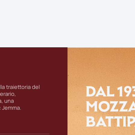
DAL 19
a traiettoria del
erario,
MOZZA
a, una
: Jemma.
BATTI