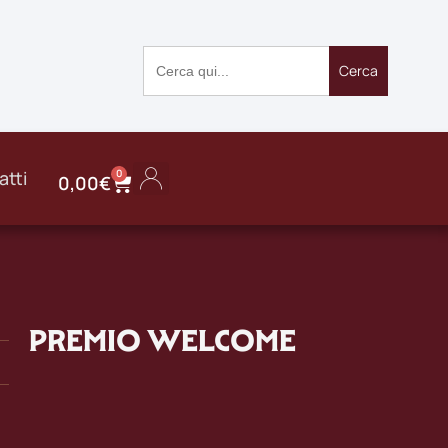
Search
for:
atti
0
0,00
€
Dettagli account
Saldo gift card
Password dimenticata
PREMIO WELCOME