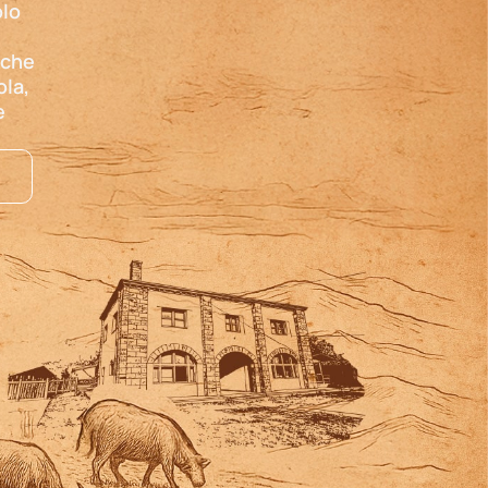
olo
 che
ola,
e