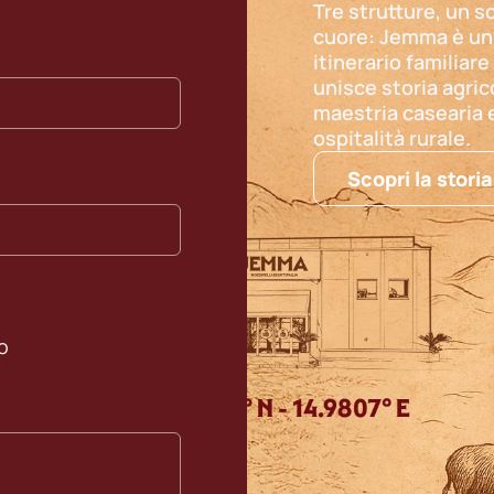
Tre strutture, un s
cuore: Jemma è un
itinerario familiare
unisce storia agric
maestria casearia 
ospitalità rurale.
Scopri la storia
ro