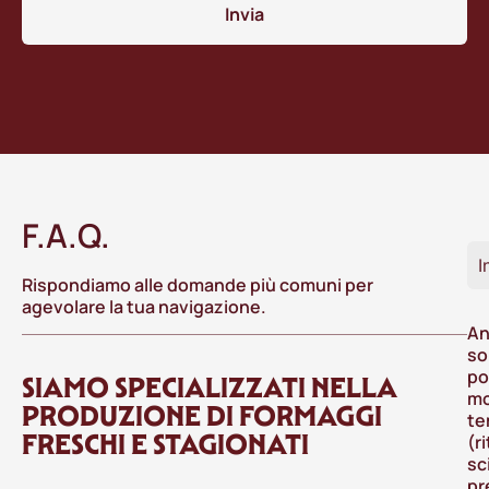
Invia
F.A.Q.
I
Rispondiamo alle domande più comuni per
agevolare la tua navigazione.
An
so
po
SIAMO SPECIALIZZATI NELLA
mo
PRODUZIONE DI FORMAGGI
te
FRESCHI E STAGIONATI
(r
sc
pr