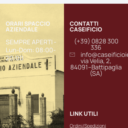
ORARI SPACCIO
CONTATTI
AZIENDALE
CASEIFICIO
(+39) 0828 300
SEMPRE APERTI -
336
Lun-Dom: 08:00-
info@caseifici
20:00
via Velia, 2,
84091–Battipaglia
(SA)
LINK UTILI
Ordini/Spedizioni