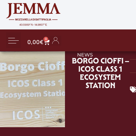
0
0,00
€
Dettagli account
Saldo gift card
Password dimenticata
NEWS
BORGO CIOFFI –
ICOS CLASS 1
ECOSYSTEM
STATION