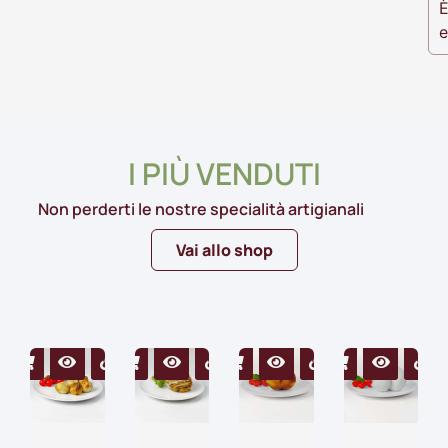
È
e
I PIÙ VENDUTI
Non perderti le nostre specialità artigianali
Vai allo shop