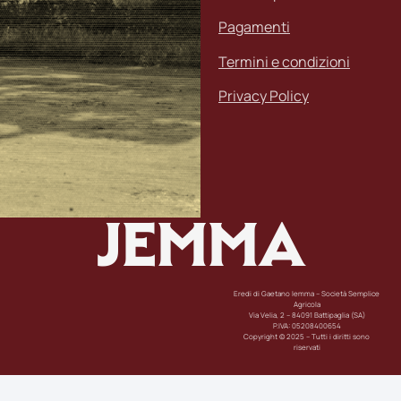
Pagamenti
Termini e condizioni
Privacy Policy
JEMMA
Eredi di Gaetano Iemma – Società Semplice
Agricola
Via Velia, 2 – 84091 Battipaglia (SA)
P.IVA: 05208400654
Copyright © 2025 – Tutti i diritti sono
riservati