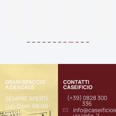
ORARI SPACCIO
CONTATTI
AZIENDALE
CASEIFICIO
(+39) 0828 300
SEMPRE APERTI -
336
Lun-Dom: 08:00-
info@caseifici
20:00
via Velia, 2,