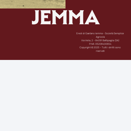
JEMMA
Eredi di Gaetano Iemma – Società Semplice
Agricola
Via Velia, 2 – 84091 Battipaglia (SA)
P.IVA: 05208400654
Copyright © 2025 – Tutti i diritti sono
riservati