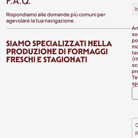
F.A.Q.
I
Rispondiamo alle domande più comuni per
agevolare la tua navigazione.
An
so
po
SIAMO SPECIALIZZATI NELLA
mo
PRODUZIONE DI FORMAGGI
te
FRESCHI E STAGIONATI
(r
sc
pr
Te
sp
O
p