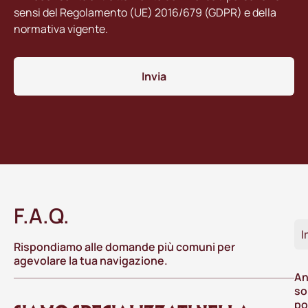
sensi del Regolamento (UE) 2016/679 (GDPR) e della
normativa vigente.
Invia
F.A.Q.
I
Rispondiamo alle domande più comuni per
agevolare la tua navigazione.
An
so
po