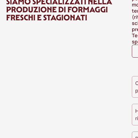
SIAMO SPECIALIZZATI NELLA
mo
PRODUZIONE DI FORMAGGI
te
FRESCHI E STAGIONATI
(r
sc
pr
Te
sp
O
p
H
r