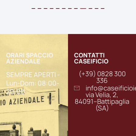
ORARI SPACCIO
CONTATTI
AZIENDALE
CASEIFICIO
(+39) 0828 300
SEMPRE APERTI -
336
Lun-Dom: 08:00-
info@caseifici
20:00
via Velia, 2,
84091–Battipaglia
(SA)