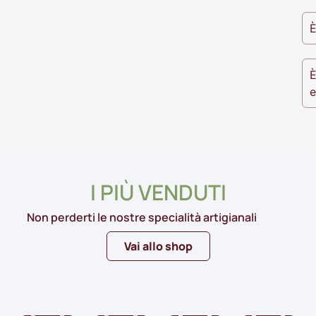
È
È
e
I PIÙ VENDUTI
Non perderti le nostre specialità artigianali
Vai allo shop