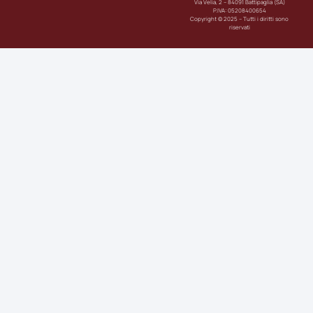
Via Velia, 2 – 84091 Battipaglia (SA)
P.IVA: 05208400654
Copyright © 2025 – Tutti i diritti sono
riservati