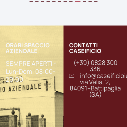
ORARI SPACCIO
CONTATTI
AZIENDALE
CASEIFICIO
(+39) 0828 300
SEMPRE APERTI -
336
Lun-Dom: 08:00-
info@caseifici
20:00
via Velia, 2,
84091–Battipaglia
(SA)