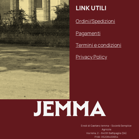
LINK UTILI
Ordini/Spedizioni
Pagamenti
Termini e condizioni
Privacy Policy
JEMMA
Eredi di Gaetano Iemma – Società Semplice
Agricola
Via Velia, 2 – 84091 Battipaglia (SA)
P.IVA: 05208400654