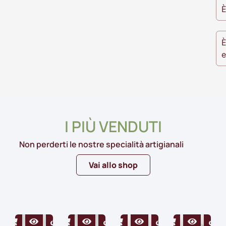
È
È
e
I PIÙ VENDUTI
Non perderti le nostre specialità artigianali
Vai allo shop