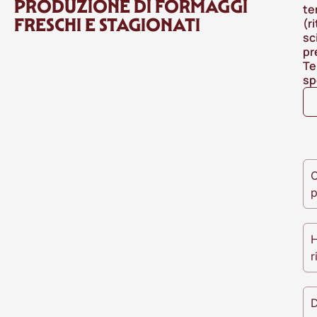
PRODUZIONE DI FORMAGGI
te
FRESCHI E STAGIONATI
(r
sc
pr
Te
sp
O
p
H
r
D