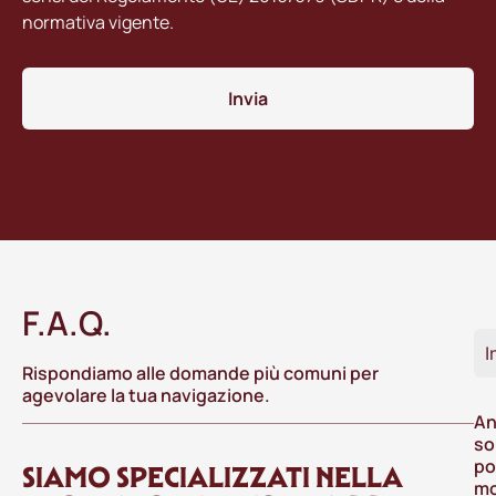
normativa vigente.
Invia
F.A.Q.
I
Rispondiamo alle domande più comuni per
agevolare la tua navigazione.
An
so
po
SIAMO SPECIALIZZATI NELLA
mo