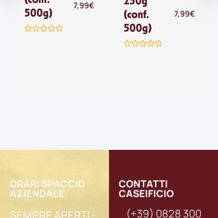
250g
7,99
€
500g)
(conf.
7,99
€
500g)
Valutato
0
su
Valutato
5
0
su
5
ORARI SPACCIO
CONTATTI
AZIENDALE
CASEIFICIO
(+39) 0828 300
SEMPRE APERTI -