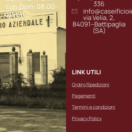
336
Lun-Dom: 08:00-
info@caseifici
20:00
via Velia, 2,
84091–Battipaglia
(SA)
LINK UTILI
Ordini/Spedizioni
Pagamenti
Termini e condizioni
Privacy Policy