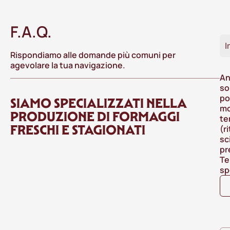
F.A.Q.
I
Rispondiamo alle domande più comuni per
agevolare la tua navigazione.
An
so
po
SIAMO SPECIALIZZATI NELLA
mo
PRODUZIONE DI FORMAGGI
te
FRESCHI E STAGIONATI
(r
sc
pr
Te
sp