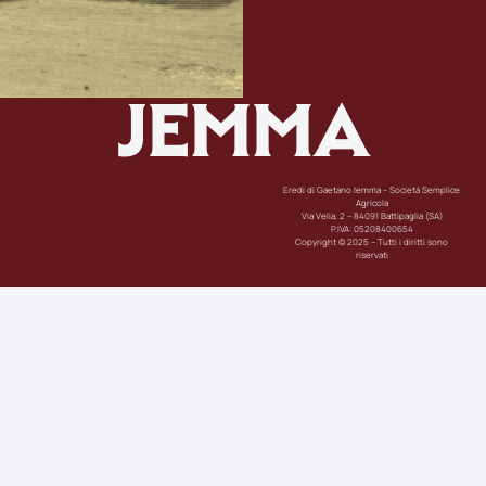
JEMMA
Eredi di Gaetano Iemma – Società Semplice
Agricola
Via Velia, 2 – 84091 Battipaglia (SA)
P.IVA: 05208400654
Copyright © 2025 – Tutti i diritti sono
riservati