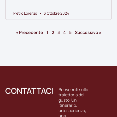
Pietro Lorenzo
6 Ottobre 2024
« Precedente
1
2
3
4
5
Successivo »
CONTATTACI
Benvenuti sulla
traiettoria del
gusto. Un
itinerario,
un'esperienza,
una